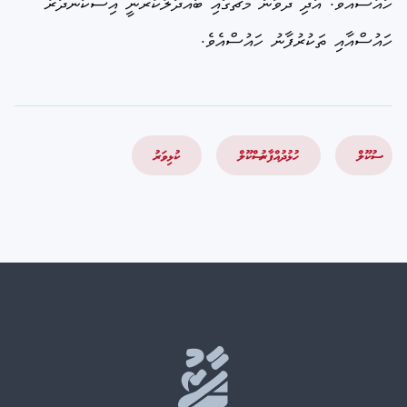
ހައުސްއެވެ. އަދި ދެވަނަ މެޗްގައި ބައްދަލުކުރާނީ އިސްކަންދަރު
ހައުސްއާއި ތަކުރުފާނު ހައުސްއެވެ.
ސުކޫލް
ހުޅުދުއްފާރު ސްކޫލް
ކުޅިވަރު