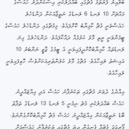
ބަލާއިރު ފުރަތަމަ މެޗުގައި ބައްދަލުކުރި އިސްކަންދަރު ހައުސްގެ
މައްޗަށް 10 ލަނޑު 6 ލަނޑުގެ ނަތީޖާއަކުން ދަންޑަހެލު
ހައުސްވަނީ މެޗް ކާމިޔާބު ކޮށްފައެވެ. މިމެޗްގައި ދަންޑެހެލު ހައުސްގެ
ޓީމުންވަނީ ރީތި މޮޅު ކުޅުމެއް ދައްކާފައެވެ. ދަންޑަހެލުގެ ގިނަ
ލަނޑުތައް ކާމިޔާބުކޮށްދީފައިވަނީ އެ ޓީމުގެ ޖާޒީ ނަންބަރު 10
އައިޝަތު ލައިހާއެވެ. މެޗްގެ މޮޅު ކުޅުންތެރިއަކަށްވެސް ހޮވިފައިވަނީ
ލައިހާއެވެ.
އިއްޔެގެ ދެވަނަ މެޗްގައި ތަކުރުފާނު ހައުސް އަދި އިއްޒައްދީނު
ހައުސް ބައްދަލުކުރި މެޗު ނިމުނީ 5 ލަނޑު 13 ލަނޑުގެ ތަފާތު
ބޮޑު ނަތީޖާއަކުން އިއްޒައްދީނު ހައުސް މެޗް ކާމިޔާބުކޮށްގެންނެވެ.
ފޯރިގަދަ މެޗެއް ފެނިގެން ދިޔަ މެޗްގައި ތަކުރުފާނު ހައުސްއަށް