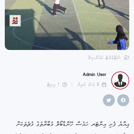
ފޮޓޯ: ސްޓޫޑެންޓް ކައުންސިލް
Admin User
8 މަސް ކުރިން
1 މިނިޓް
އިއްޔެ ފެށި އިންޓަރ ހައުސް ހޭންޑްބޯލް މުބާރާތުގެ މެޗުތަކަށް