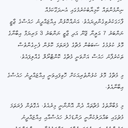
ނިންމުންތައް ކާމިޔާބުކުރުމުގައި އުނދަގޫކަމެއް
ފާހަގަކުރެވިގެންދިޔައެވެ. އަނެއްކޮޅުން އިއްޒައްދީނު ހައުސްގެ ޖާޒީ
ނަންބަރު 7 އަލީނާ ޖޭން އަދި ޖާޒީ ނަންބަރު 3 މަރިޔަމް އިބާނާގެ
މޮޅު ކުޅުމުގެ ސަބަބުން މެޗްގެ ފުރަތަމަ ކޮޅުން ފެށިގެންވެސް
ތަކުރުފާނު ހައުސް އަށްވަނީ މެޗްގެ ކޮންޓްރޯލް ގެއްލިފައެވެ.
މި މެޗްގެ މޮޅު ކުޅުންތެރިއަކަށް ހޮވިފައިވަނީ އިއްޒައްދީނު ހައުސްގެ
އިބާނާއެވެ.
މި މުބާރާތުގެ މެޗްތައް ދެން އޮންނާނީ މިރެއެވެ. އެގޮތުން ފުރަތަމަ
މެޗުގައި ބައްދަލުކުރާނީ ދަންޑަހެލު ހައުސްއާއި އިއްޒައްދީނު