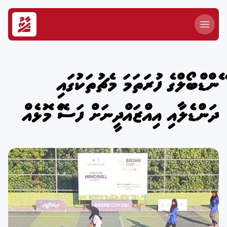
ހޭންޑްބޯލްގެ ފުރަތަމަ މެޗުތަކުގައި
ދަންޑެހެލާއި އިއްޒައްދީނަށް ފަސޭހަ މޮޅެއް