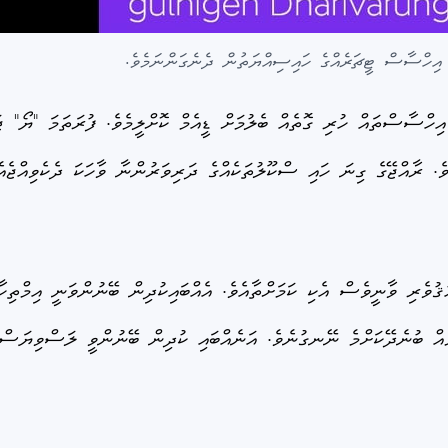
 އިހްސާސް ޓީޗަރެއްގެ ހައިސިއްޔަތުން ދެނެގަންނަމެވެ.
ިހްސާސްތައް ހުރި ގޮތެއް ބެލުމަށް ޑީއެމް ކޮށްލީމެވެ. ފުރަތަމަ "ޔޯ" ޖަ
ވެ. ރާއްޖޭގެ ގިނަ ހައި ސްކޫލުތަކެއްގެ ދަރިވަރުންނާ ވާހަކަ ދެކެވިއްޖެއެ
ޤުވެރި ވާނީވެސް އެކި ކަމަށްތާއެވެ. އެއްބައިކުދިން ބޭނުންވަނީ އިމްތިހ
މެއް ބުނެދޭކަށްމެ ނޭނގުނެވެ. އަނެއްބައި ކުދިން ބޭނުންވީ ލަސްވިޔަސް