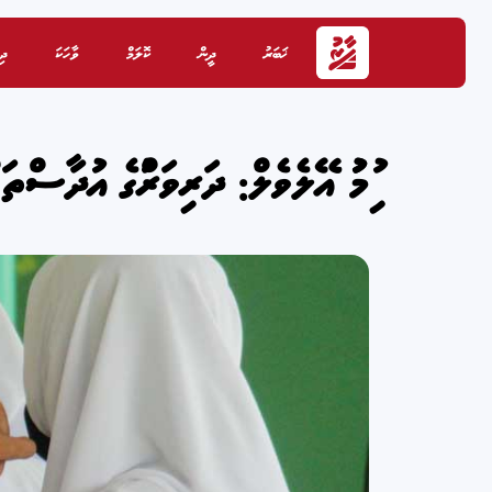
ޚަބަރު
ދީން
ކޮލަމް
ވާހަކަ
ދި
ނުނިމުނު އޭލެވެލް: ދަރިވަރުންގެ އުދާސްތައް 