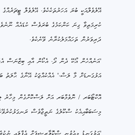
އޭލެވެލްއަކީ ބުރަ އަހަރުތަކެކެވެ. އޭލެވެލް ޓީޗަރެއްގެ
ކުރިމަތިވާ ގިނަ ކަންކަމުގެ ބުރަވެސް ކުޑައެއް ނޫނެވެ.
ދަރިވަރުން ތަހައްމަލުކުރާނެ ވޭނެކެވެ.
"އަނެއްހެން އޯކޭ ދެން ދޯ. އެކޯން އާއި ބިޒްނަސް އެ
އަޅުގަނޑަށް މާ ލަސް." އެއްކުއްޖަކު އޭނާގެ ޙާލަތު ބަޔ
އޮކްޓޯބަރ / ނޮވެމްބަރ އަށް ލަސްކޮށްގެން މިހާރު 
މިސަބަބާއިއެކު ސްކޫލުގެ ނަތީޖާވެސް ރަނގަޅުކުރެވޭނެ 