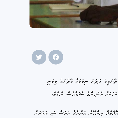
ެވެލް ފެށި ކުދިންނަށް މަތީ ޘާނަވީގެ ދަތުރު ނިމުމަކާ ގާތްނުވެ މިވަނީ
ަމަކަށް އެކުދިންގެ ބާރެއްވެސް ނެތެވެ.
ިޔަވަން ޖެހުމެވެ. އޭލެވެލް ނިންމޭނެ އަންދާޒާ ދުވަސް ބައި އަހަރަށް