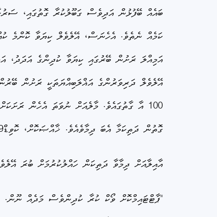
ބައެއް ބޭފުޅުން އަދިވެސް ގަބޫލުކުރާ ގޮތުގައި، ސަރުކ
ކަމެއް ނެތެވެ. އެހެނަސް، އޭލެވެލް ކިޔަވާ ކޮންމެ ކުއް
އަމިއްލަ ރަށުން ބޭރުގައި ކިޔަވާ ކުދިންގެ އަދަދު، އަމ
އޭލެވެލް ދަރިވަރުންގެ އަޣްލަބިއްޔަތަކީ ރަށުން ބޭރ
100 އާ ގާތުގައެވެ. މާލެއަށް ނުވަތަ އެހެން ރަށަކ
ގޮތުން ދަތިކަމާ އެބަ ދިމާވެއެވެ. ޚާއްޞަކޮށް، ކޮވިޑް19ގެ ސަބަބުން އާއިލާތަކަށް ދިމާވެފައިވާ ދަތިކަމުގައި މިކަން އަދި އިތުރަށް ގޯހެވެ.
އާއިލާއަށް ދިމާވާ ދަތިކަން ހައްލުކުރުމަށް ބުރަ އޭލެވެ
"ޕާޓްޓައިމްކޮށް ވޯކް ކުރާ ކުދިންވެސް މަދެއް ނޫން. އެ