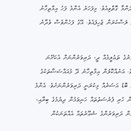
ް ކިޔެވުން ދިގުދަންމާ ގޮތްވިއެވެ. މިފަހަރު އެންމެ ފަހު އިމްތިހާނު
ު ލަސްކުރަން ޖެހިފައެވެ. އޭގެ ފަހުންވެސް ވެދާނެ
ރުގެ ތަޢުލީމެއް ދީ، ދަރިވަރުންނަށް އެކަށޭނަ
ވެ. އަނެއްކޮޅުން އިމްތިހާނު ދޭ މުއައްސަސާތަކުގެ
 ބޮޑު އަސަރެއް މިކުރަނީ ދަރިވަރުންނަށެވެ. އެންމެ
، ކޮވިޑް19ގެ މާޔޫސްކަމާއި، އިތުރަށް ކިޔަވަންދާން ހުރި ފުރުސަތުތައް ހަނިވަމުން ދިޔުމުގެ ބިރާއި،
ުން ދަރިވަރުންގެ ޝުޢޫރުތައް އެއްތަނަކުން