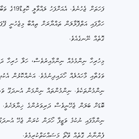
ފަހަތަށް 
ހަދާފައި އަތްފޮޅާލަން ތައްޔާރަށް ތިއްބާ މިޖެހުނީ ޕޭޕ
ގޮތެއް ނޭނގެއެވެ.
މިހުރިހާ ނިންމުމެއް ނިންމާއިރުވެސް، ހަލާ ހުރިހާ ދަނ
ވަގުތާއި މާހައުލެއް ހޯދައިދިނުމެވެ. އަނެއްކޮޅުން އެކ
ނިންމުންތަކެވެ. ނިންމުންތައް ނިންމަން އުނދަގޫ ވަނީ
ނިންމާފައި ނުކުމެ ވަޒީފާ ހޯދަން ކުރަން ޖެހޭ އުނދަގޫ
ފެންނާނެ ގޮތެއް ވޭތޯ މަސައްކަތްކުރީމެވެ.