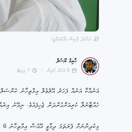
ފޮޓޯ: އަޙްމަދު ފާރިޟް (ފާރުއެމްވީ)
ޙާތިމް ޔޫސުފް
5 އަހަރު ކުރިން
7 މިނިޓް
ހުއްޓާނުލާ ކުރިއަށްގެންދަން ޖެހިފައެވެ. ނިމޭނެ އިރ
މިކ