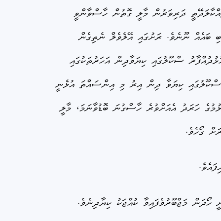
ައްކާލަދޭތީ ދަރިވަރުން މާލީ ގޮތުން ހާސްވާންވީ
ބި ބައެއް ނޫނެވެ. ރަށުގައި އޭލެވެލް ނެތިގެން
ުދުއްފާރު ސްކޫލުގައި ކިޔަވާދިން އަހަރުތަކުގައި
ސްކޫލުގައި ކިޔަވާ ދިން އިރު މި އިންސައްތަ އުޅެނީ
ުމުގެ ހަރަދު އެއަށްވުރެ ހާސްގުނަ ބޮޑުވާނަމަ، މާލީ
ފައެވެ.
ހޯދަން މަޖްބޫރުވެފައިވާ ކުއްޖަކު ކިޔާދިނެވެ.