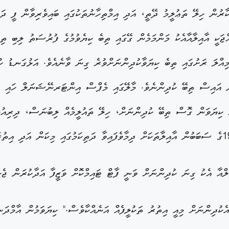
ާރުން ހިލޭ ތަޢުލީމު ދޭތީ، އަދި އިމްތިހާނުތަކުގައި ބައިވެރިވާން ފީ ދ
ޖަކީ އާއިލާއާއެކު މަންމަމެން ގޭގައި ތިބެ ކިޔެވުމުގެ ފުރުސަތު ލިބި ތި
ިއްލަ ރަށުގައި ތިބެ ކިޔަވާކުދިންނަށްވުރެ ގިނަ ވާނެއެވެ. އަޅުގަނޑު ހުޅ
ުން އައިސް ތިބޭ ކުދިންނެވެ. މާލޭގައި މެޕްސް އިންޓަރނޭޝަނަލް ހައި 
ަށް ކިޔަވަން ގޮސް ތިބޭ ކުދިންނަށް، ހިލޭ ތައުލީމެއް ލިބުނަސް، ދިރިއުޅ
ލްއާ އެކު ގިނަ ކުދިންނަށް ވަނީ ޕާޓް ޓައިމްކޮށް ވަޒީފާ އަދާކުރަން ޖެހި
ކުދިންނަށް މިއީ އިތުރު ތަކުލީފެއް އަނެއްކާވެސް." ކިޔަވަމުން އާމްދަނީ 