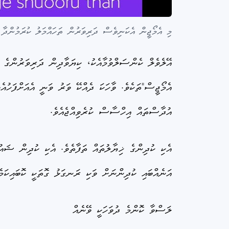
މި އެމޯޖީން އެކަނިވެސް ދަރިވަރުން ތަހައްމަލު ކުރަމުންދާ
އޭލެވެލް ކެންސަލްވުމާއެކު، ކިޔަވާދިން ދަރިވަރުންގެ އ
އެމޯޖީސް"ތަކެވެ. ވާހަކަ ދެއްކޭ ވަރު ވަނީ އެއަށްފަހުއެ
އުދާސްތައް އިހްސާސް ކުރެވިއްޖެއެވެ.
އެކި ކުދިންގެ ޚިޔާލުތައް ތަފާތެވެ. އެކި ކުދިން ޝައު
އަނެއްބައި ކުދިންނަށް ވަކި ރަނގަޅު ގޮތަކީ ކޮބައިކަ
ލަސްވާ ކޮންމެ ދުވަހަކީ ވޭނެއް