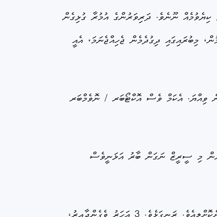
ާ ކިޔެވުމެއް ނޫނެވެ. ދަރިވަރުންގެ އުމުރާ ގުޅިގެން
ް، މިބުރައިގައި ދިގުދެމެން ޖެހިއްޖެނަމަ، އެއީ
ނެ ވިއްޔަ. އެކަމް ވެސް އޮކްޓޯބަރ / ނޮވެމްބަރ
ުން މި ސީރީޒް ނަގަން ބާރު އަޅަނީވެސް
"އަޅުގަނޑު މިއުޅެނީ ސްކޮލާރޝިޕަށް އެޕްލައި ނުކުރެވިގެނެއް ނޫން. އޭލެވެލް ނުނިމިގެން." އެއްކުއްޖަކު އުދާސްތައް ބަންޑުންކޮށްލިއެވެ. ރަނގަޅެވެ. 3 އަހަރު ވެގެންދާއިރު،