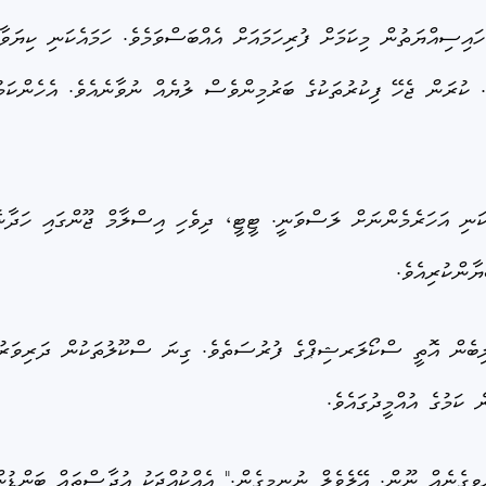
 ހައިސިއްޔަތުން މިކަމަށް ފުރިހަމައަށް އެއްބަސްވަމެވެ. ހަމައެކަނި ކިޔަވ
 ކުރަން ޖެހޭ ފިކުރުތަކުގެ ބަރުމިންވެސް ލުޔެއް ނުވާނެއެވެ. އެހެންކަމުނ
ކަނި އަހަރެމެންނަށް ލަސްވަނީ. ޓީޓީ، ދިވެހި އިސްލާމް ޖޫންގައި ހަދާ
ާންކުރިއެވެ.
ލިބެން އޮތީ ސްކޯލަރޝިޕްގެ ފުރުސަތެވެ. ގިނަ ސްކޫލުތަކުން ދަރިވަރ
ކަމުގެ އުއްމީދުގައެވެ.