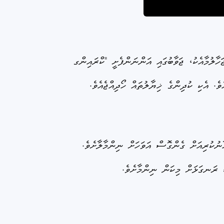
ހާލުމާއެކު، ޖަވާބުގައި އަންނަންފެށީ "ކްރައިންގ
ވެ. އެކި ކުދިންގެ ޚިޔާލުތައް ހޯދިއްޖެއެވެ.
ާނުކުރިއަށް ގެންގޮސް އަވަހަށް ނިންމާލާށެވެ.
 ރަނގަޅަށް މިކަން ނިންމާށެވެ.