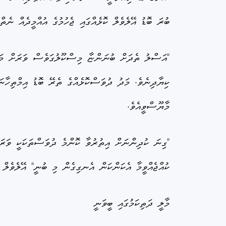
ބުރަ ބޮޑު އޭލެވެލް ކޮޅެއްގައި ޖެހުމުގެ އުއްމީދެއް ނެ
"އަސްލު ތެދަށް ބުނަންޏާ މިސްކޫލުގަވެސް ވަރަށް މަސައ
ކިޔާދިނެވެ. މަދު ދުވަސްކޮޅެއްގެ ތެރޭ ބޮޑު އިމްތިހާނ
މާޔޫސްވީއެވެ.
"ގިނަ ކުދިންނަށް އިތުރުވާ ކޮންމެ ދުވަސްތަކަކީ ވަރަ
ކުއްޖެއްވީމާ އެކަންކަން އެނގިގެން މި ބުނީ" އޭލެވެލް 
މާލީ ދަތިކަމުގައި ބީވަނީ