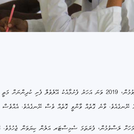
އަނެއްކާ އަނެއް ފަހަރު އޭލެވެލް އިމްތިހާނު ކެންސަލްވުމުން، 2019 ވަނަ އަހަރު ފެށުމާއެކު އޭލ
ެއް ނޭނގެއެވެ. ވާނެ ގޮތެއް ވާންވީ ގޮތެއް ވެސް ނޭނގެއެވެ. އެއްވެސް ކ
ުދިންނަށް ފުރަތަމަ ދިމާވީ އޭއެސް އިމްތިހާނު 6 މަހަށް ލަސްވުމުން، ފުރަތަމަ ސެމިސްޓަރ އަލުން ކ