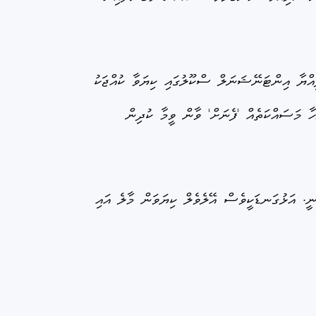
ިއްޔާ އިންޓަނޭޝަނަލް ސްކޫލުގައި ކިޔަވާ ކުއްޖަކު
ާ މަސައްކަތެއް 'ފެނަށް' ވާން ވީމާ ކުދިން
ީ. އަޅުގަނޑަކީވެސް އޭލެވެލް ކިޔަވަން މާލެ އައި