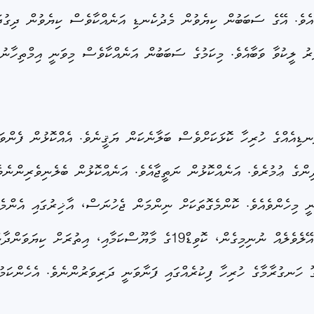
ޖެހުނެވެ. އެއަށްފަހު ލައްވާލީ ކޮވިޑް19ގެ ވަބާއެވެ. އޭގެ ސަބަބުން ކިޔެވުން މެދުކެނޑި އަނެއްކާވެސ
ަރު ލީކުވާ ވަބާއެވެ. މިކަމުގެ ސަބަބުން އަނެއްކާވެސް މިވަނީ އިމްތިހާނ
ޑިއެއްގެ ހުރިހާ ކޮޅަކަށްވެސް ބަލާނެކަން ޔަޤީނެވެ. އެއްކޮޅުން ފެންވަ
ުދިންގެ ޢުމުރެވެ. އަނެއްކޮޅުން ނަތީޖާއެވެ. އަނެއްކޮޅުން ބެލެނިވެރިންނެ
 މިހެންވެއެވެ. ކޮންމެގޮތަކަށް ނިންމަން ޖެހުނަސް، އާޚިރުގައި އެންމެ
ބޮޑަށް ބަލަން ޖެހޭނީވެސް ދަރިވަރުންގެ ޚިޔާލަށެވެ. އޭލެވެލެއް ނުނިމިގެން
 ހަނގުރާމާގެ ހުރިހާ ފިކުރެއްގައި ފަނާވަނީ ދަރިވަރުންނެވެ. އެހެންކަމ