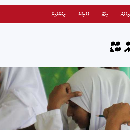
ރިއުޅުން
ރިޕޯޓް
އެހެނިހެން
ލިޔުންތެރިން
ބަންޑުން