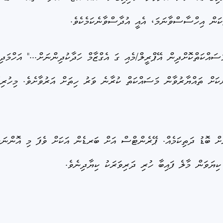
ތްކަން އިހްސާސްވާނަމަ، އެއީ އުދާސްވާނެކަމެކެވެ.
ްކަތްކޮށްދިން އޭޕްރީލް/މެއި ގަ އެގްޒާމް ހަދާކުދިންނަށް..." އަހްމަދ
ަކަށް ތައްޔާރުވާން މަސައްކަތް ކުރާނެ ވަރު ހިތަށް އަރުވާށެވެ. މިހުރިހ
ށް ބޮޑު ދަތިކަމެއް. ޕޭރެންޓްސް އަށް ބަރޑެން އަކަށް ވެފަ މި އޮންނަނ
ކިޔަވަން މާލެ ފައިބާ ހުރި ދަރިވަރަކު ކިޔާދިނެވެ.